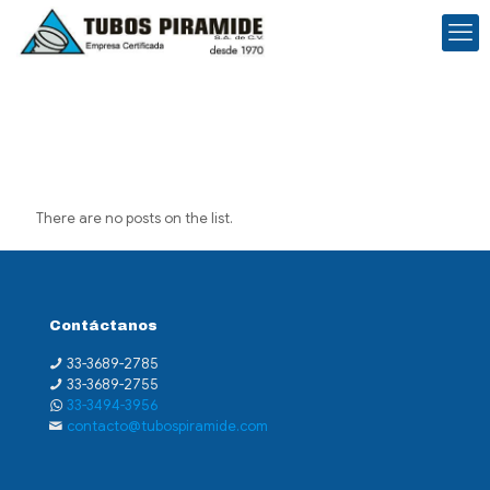
There are no posts on the list.
Contáctanos
33-3689-2785
33-3689-2755
33-3494-3956
contacto@tubospiramide.com