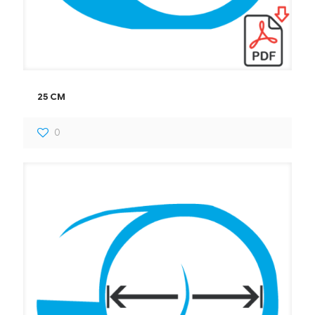
25 CM
0