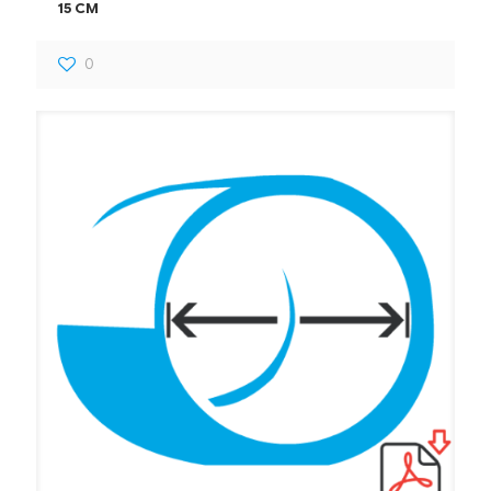
15 CM
0