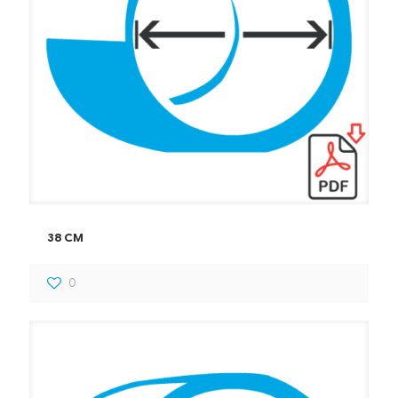
38 CM
0