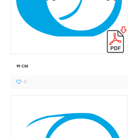
91 CM
0