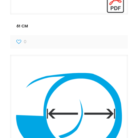
61 CM
0