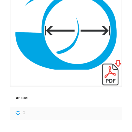
45 CM
0