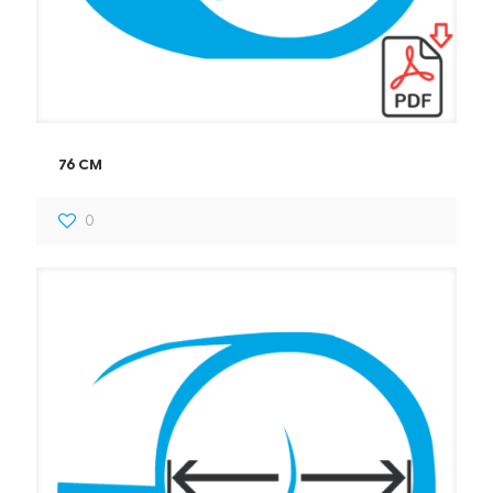
76 CM
0