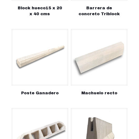
Block hueco15 x 20
Barrera de
x 40 cms
concreto Triblock
Poste Ganadero
Machuelo recto