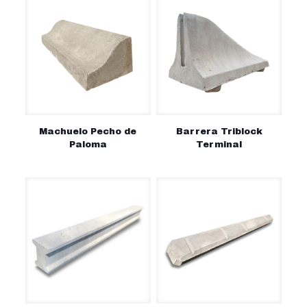
Machuelo Pecho de
Barrera Triblock
Paloma
Terminal