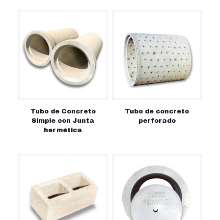
Tubo de Concreto
Tubo de concreto
Simple con Junta
perforado
hermética