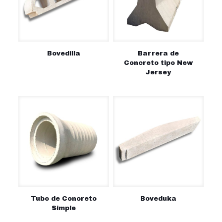
Bovedilla
Barrera de
Concreto tipo New
Jersey
Tubo de Concreto
Boveduka
Simple