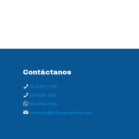
Contáctanos
33-3689-2785
33-3689-2755
33-3494-3956
contacto@tubospiramide.com